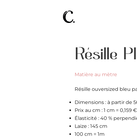
Résille P
Matière au mètre
Résille ouversized bleu par
Dimensions : à partir d
Prix au cm : 1 cm = 0,159 €
Élasticité :
40 % perpendic
Laize : 145 cm
100 cm = 1m