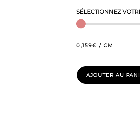
SÉLECTIONNEZ VOTR
quantité
de
Résille
0,159
€ / CM
Plumetis
Bleu
Bleuet
AJOUTER AU PAN