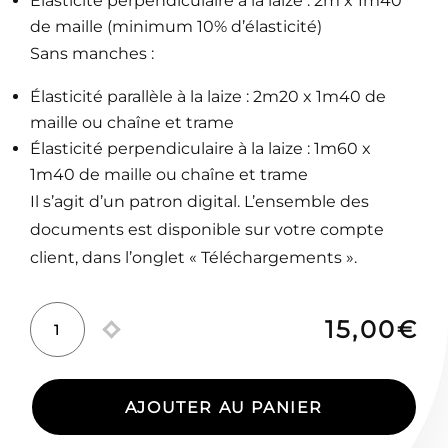
Élasticité perpendiculaire à la laize : 2m x 1m40
de maille (minimum 10% d’élasticité)
Sans manches :
Élasticité parallèle à la laize : 2m20 x 1m40 de
maille ou chaîne et trame
Élasticité perpendiculaire à la laize : 1m60 x
1m40 de maille ou chaîne et trame
Il s’agit d’un patron digital. L’ensemble des
documents est disponible sur votre compte
client, dans l’onglet « Téléchargements ».
15,00
€
quantité
de
Top
AJOUTER AU PANIER
Éos