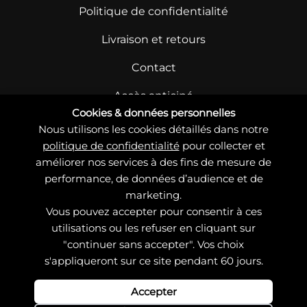
Politique de confidentialité
Livraison et retours
Contact
Accès anticipé
Cookies & données personnelles
Nous utilisons les cookies détaillés dans notre
politique de confidentialité
pour collecter et
améliorer nos services à des fins de mesure de
performance, de données d’audience et de
marketing.
© Copyright – Charlotte Jaubert 2021 – 2026
Vous pouvez accepter pour consentir à ces
Site conçu et développé par 83°NORD &
web
biz
utilisations ou les refuser en cliquant sur
"continuer sans accepter". Vos choix
s'appliqueront sur ce site pendant 60 jours.
Cookies
Accepter