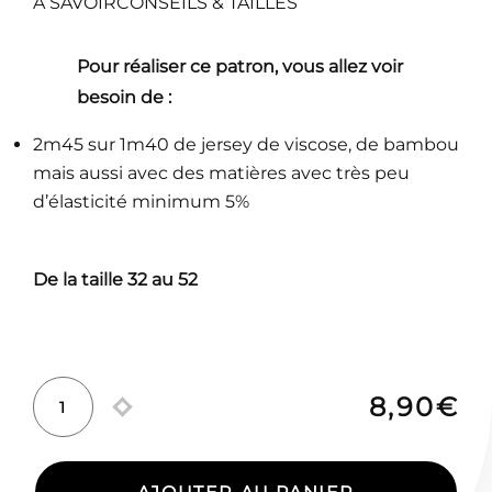
A SAVOIR
CONSEILS & TAILLES
Pour réaliser ce patron, vous allez voir
besoin de :
2m45 sur 1m40 de jersey de viscose, de bambou
mais aussi avec des matières avec très peu
d’élasticité minimum 5%
De la taille 32 au 52
8,90
€
quantité
de
Onde