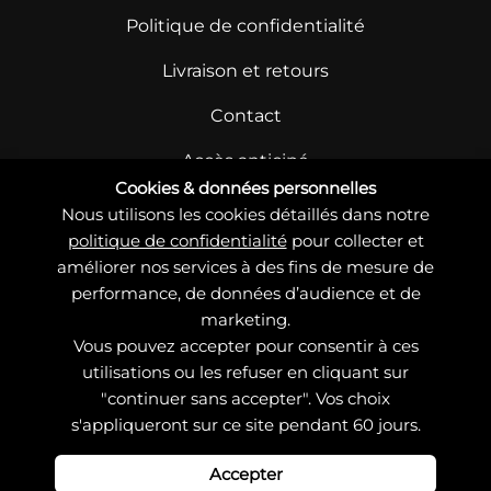
Politique de confidentialité
Livraison et retours
Contact
Accès anticipé
Cookies & données personnelles
Nous utilisons les cookies détaillés dans notre
politique de confidentialité
pour collecter et
améliorer nos services à des fins de mesure de
performance, de données d’audience et de
marketing.
© Copyright – Charlotte Jaubert 2021 – 2026
Vous pouvez accepter pour consentir à ces
Site conçu et développé par 83°NORD &
utilisations ou les refuser en cliquant sur
web
biz
"continuer sans accepter". Vos choix
s'appliqueront sur ce site pendant 60 jours.
Cookies
Accepter