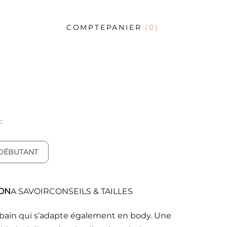
COMPTE
PANIER
(0)
F
: DÉBUTANT
ON
A SAVOIR
CONSEILS & TAILLES
de bain qui s’adapte également en body. Une