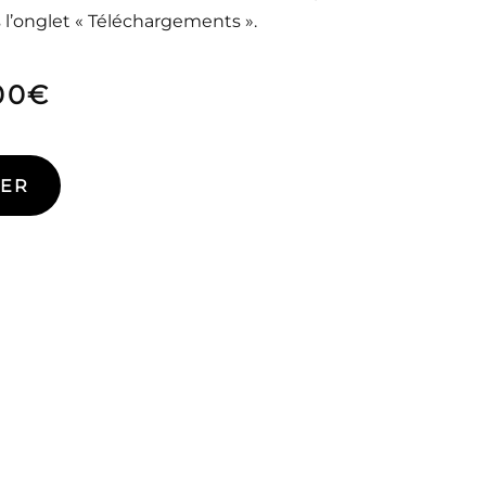
 l’onglet « Téléchargements ».
00
€
IER