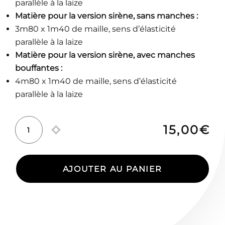
parallèle à la laize
Matière pour la version sirène, sans manches :
3m80 x 1m40 de maille, sens d’élasticité
parallèle à la laize
Matière pour la version sirène, avec manches
bouffantes :
4m80 x 1m40 de maille, sens d’élasticité
parallèle à la laize
15,00
€
quantité
de
Extension
AJOUTER AU PANIER
-
Robes
en
Maille