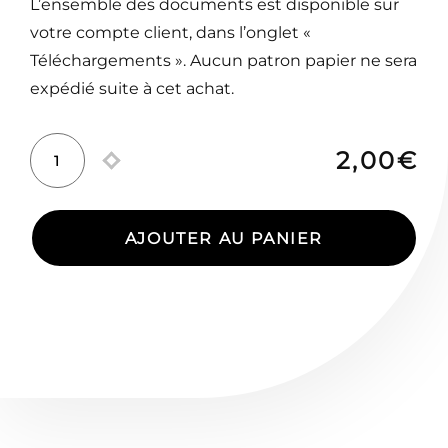
L’ensemble des documents est disponible sur
votre compte client, dans l’onglet «
Téléchargements ». Aucun patron papier ne sera
expédié suite à cet achat.
2,00
€
quantité
de
Extension
AJOUTER AU PANIER
Combinaison