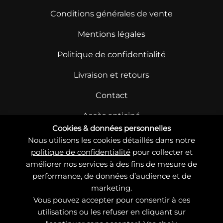
Conditions générales de vente
Mentions légales
Politique de confidentialité
Livraison et retours
Contact
Accès anticipé
Cookies & données personnelles
Nous utilisons les cookies détaillés dans notre
politique de confidentialité
pour collecter et
améliorer nos services à des fins de mesure de
performance, de données d’audience et de
marketing.
© Copyright – Charlotte Jaubert 2021 – 2026
Vous pouvez accepter pour consentir à ces
Site conçu et développé par 83°NORD &
utilisations ou les refuser en cliquant sur
web
biz